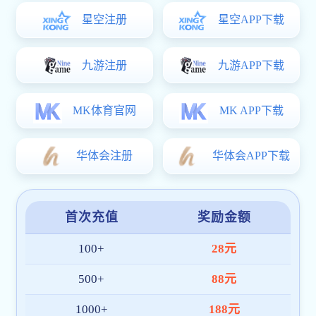
4. 用户行为
禁止用户发布违法信息、扰乱系统运行、侵犯他人权利或进行未
授权营销行为。
5. 知识产权
平台内所有内容归属平台或授权方所有，未经允许不得以任何形
式使用或传播。
6. 服务终止
若用户违反协议条款，平台有权中止或终止账户使用，且无需提
前通知。
7. 免责声明