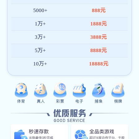
平台不对因网络问题、第三方系统故障等引发的内容偏差或使用
后果承担责任。
8. 法律适用
本协议适用中华人民共和国法律，争议将提交至平台所在地法院
依法处理。
9. 联系我们
如有任何疑问或建议，请联系邮箱：support@jmpuls.com。
荣誉与成就
球友会唯一官网 在多个国际赛事科技平台评比中脱颖而出，