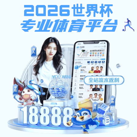
立即注册
球友会唯一官网
官网 ·
权威体育数据平台
球友会唯一官网 OFFICIAL WEBSITE
自2022年创立以来，
球友会唯一官网
致力于为用户提
供包括NBA、英超、欧洲杯、LPL在内的热门赛事直播
与数据服务，广受用户信赖。
立即下载球友会唯一官网APP