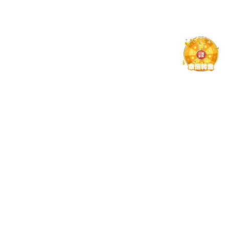
球队内部的重要领导者。他常常主动承担起带领年轻
球员适应职业联赛节奏的责任，将自身经验分享给队
友，从而提升全队整体实力。这种良好的团队氛围，
对于提升勒沃库森整体竞争力至关重要。
值得注意的是，在过去两个赛季中，随着他的稳定发
挥和不断进步，越来越多的新秀愿意向他请教。这也
说明了他在更衣室内外所建立起来的人格魅力，以及
身为核心球员所赋予他的威信。
3、续约对球队未来建设的重要性
塔普索巴续约至2031年，不仅表明了他个人职业生涯
规划的一部分，更是勒沃库森俱乐部长期发展战略的
重要体现。俱乐部希望通过留住这样的核心球员，以
进一步增强竞争优势，实现更大的目标，比如争夺德